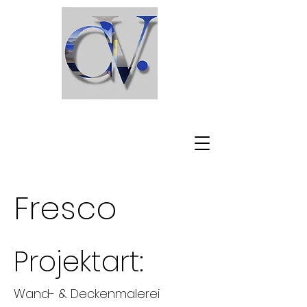
C l a u d i o V i s c a r d i
Fresco
Projektart:
Wand- & Deckenmalerei