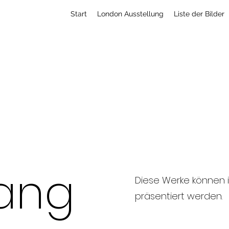
Start
London Ausstellung
Liste der Bilder
C l a u d i o V i s c 
hang
Diese Werke können 
präsentiert werden.