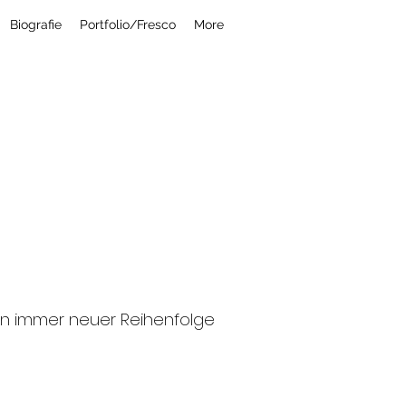
Biografie
Portfolio/Fresco
More
a r d i
in immer neuer Reihenfolge