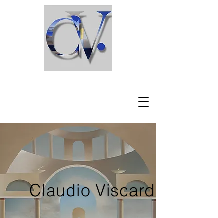
C l a u d i o V i s c a r d i
Claudio Viscardi