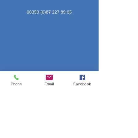
00353 (0)87 227 89 05
Phone
Email
Facebook
Inserire il nome
Indirizzo e-mail