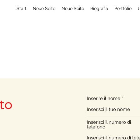
Start
Neue Seite
Neue Seite
Biografia
Portfolio
U
C l a u d i o V i s c 
Inserire il nome
to
Inserisci il numero di
telefono