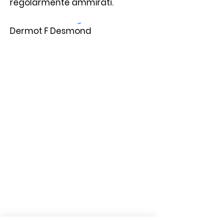
regolarmente ammirati.
Dermot F Desmond