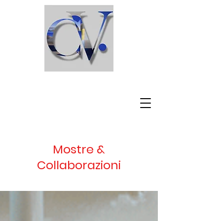
C l a u d i o V i s c a r d i
Mostre &
Collaborazioni