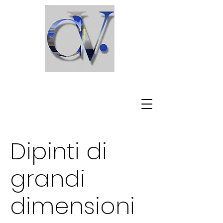
C l a u d i o V i s c a r d i
Dipinti di
grandi
dimensioni