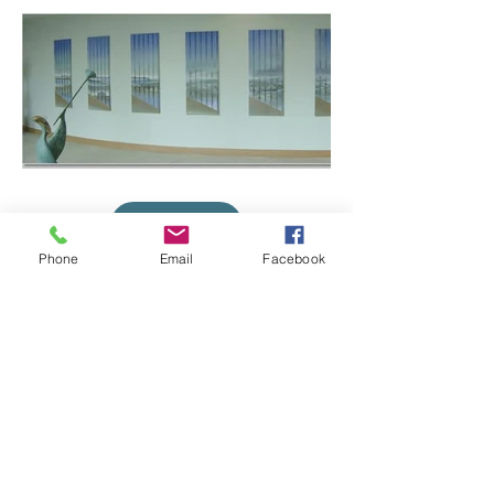
Phone
Email
Facebook
Claudio Viscardi
claudioviscardi@eircom.net
Dichiarazione di non
responsabilità
Impronta
Protezione dei dati