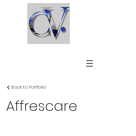
C l a u d i o V i s c a r d i
Back to Portfolio
Affrescare